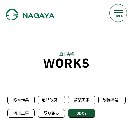
m
e
n
u
施工実績
WORKS
除雪作業
道路改良...
舗装工事
砂防堰堤...
河川工事
取り組み
SDGs