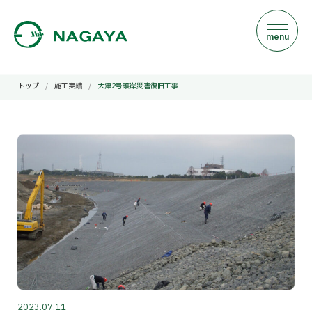
m
e
n
u
トップ
/
施工実績
/
大津2号護岸災害復旧工事
2023.07.11