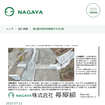
m
e
n
u
トップ
/
施工実績
/
浦川第9号砂防堰堤その2工事
2023.07.11